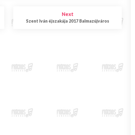
a
l
Next
u
Szent Iván éjszakája 2017 Balmazújváros
n
k
!