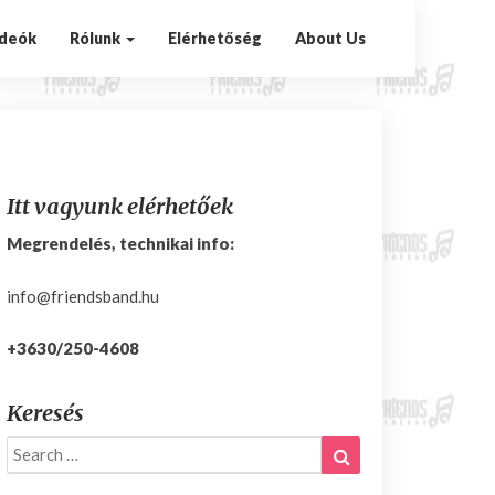
ideók
Rólunk
Elérhetőség
About Us
Itt vagyunk elérhetőek
Megrendelés, technikai info:
info@friendsband.hu
+3630/250-4608
Keresés
Search
Search
for: