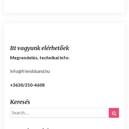
i
e
l
Itt vagyunk elérhetőek
Megrendelés, technikai info:
info@friendsband.hu
+3630/250-4608
Keresés
Search
Search
for: