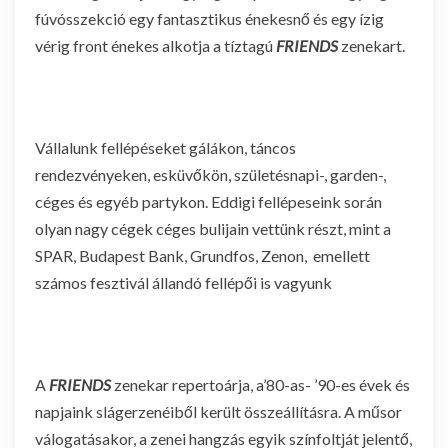
fúvósszekció egy fantasztikus énekesnő és egy ízig
vérig front énekes alkotja a tíztagú
FRIENDS
zenekart.
Vállalunk fellépéseket gálákon, táncos
rendezvényeken, esküvőkön, születésnapi-, garden-,
céges és egyéb partykon. Eddigi fellépeseink során
olyan nagy cégek céges bulijain vettünk részt, mint a
SPAR, Budapest Bank, Grundfos, Zenon, emellett
számos fesztivál állandó fellépői is vagyunk
A
FRIENDS
zenekar repertoárja, a’80-as- ’90-es évek és
napjaink slágerzenéiből került összeállításra. A műsor
válogatásakor, a zenei hangzás egyik színfoltját jelentő,