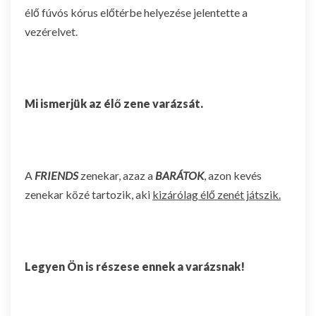
élő fúvós kórus előtérbe helyezése jelentette a
vezérelvet.
Mi ismerjük az élő zene varázsát.
A
FRIENDS
zenekar, azaz a
BARÁTOK
, azon kevés
zenekar közé tartozik, aki
kizárólag élő zenét játszik.
Legyen Ön is részese ennek a varázsnak!