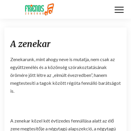
Toggl
Naviga
A
A zenekar
z
e
n
Zenekarunk, mint ahogy neve is mutatja, nem csak az
e
együttzenélés és a közönség szórakoztatásának
k
örömére jött létre az „elmúlt évezredben”, hanem
a
r
megtestesíti a tagok között régóta fennálló barátságot
is.
A zenekar közel két évtizedes fennállása alatt az élő
zene megtesítője a négytagú alapszekció, a négytagú