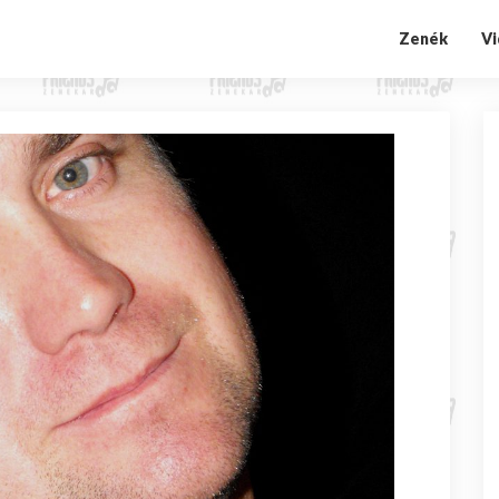
Zenék
V