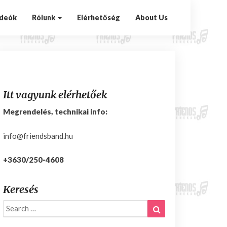
ideók
Rólunk
Elérhetőség
About Us
Itt vagyunk elérhetőek
Megrendelés, technikai info:
info@friendsband.hu
+3630/250-4608
Keresés
Search
Search
for: