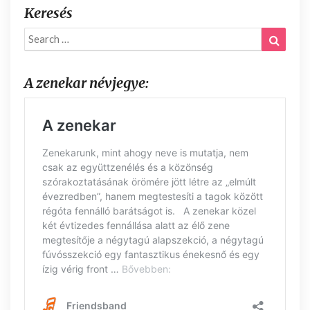
Keresés
Search
Search
for:
A zenekar névjegye: