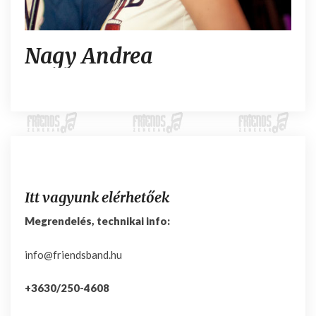
N
Nagy Andrea
a
g
y
A
n
d
r
e
a
Itt vagyunk elérhetőek
Megrendelés, technikai info:
info@friendsband.hu
+3630/250-4608