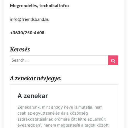
Megrendelés, technikai info:
info@friendsband.hu
+3630/250-4608
Keresés
Search
Search
for:
A zenekar névjegye: