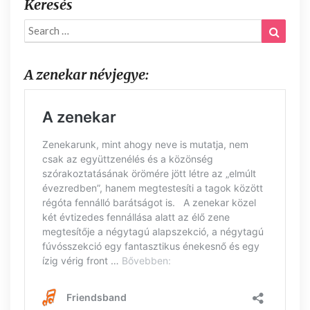
Keresés
Search
Search
for:
A zenekar névjegye: