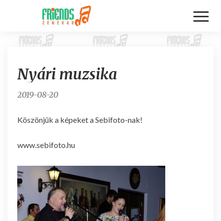
Toggl
Naviga
N
Nyári muzsika
y
á
r
2019-08-20
i
m
Köszönjük a képeket a Sebifoto-nak!
u
z
www.sebifoto.hu
s
i
k
a