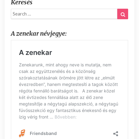
Keresés
Search
Search
for:
A zenekar névjegye: